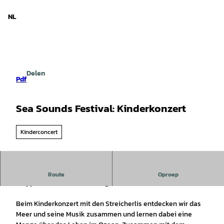
d Nedersaksen
T
o
NL
Zoeken
Menu
c
o
n
t
e
Delen
n
Pdf
t
Sea Sounds Festival: Kinderkonzert
Kinderconcert
Ein Konzert über das Meer und seine Musik mit den
Route
Oproep
Treppenhaus Steicherlis für große und kleine Kinder.
Beim Kinderkonzert mit den Streicherlis entdecken wir das
Meer und seine Musik zusammen und lernen dabei eine