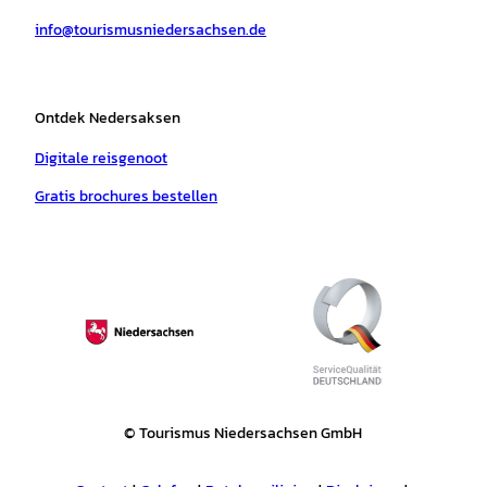
a
k
p
s
info@tourismusniedersachsen.de
m
t
Ontdek Nedersaksen
Digitale reisgenoot
Gratis brochures bestellen
© Tourismus Niedersachsen GmbH