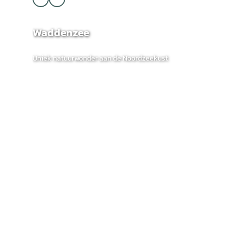
Waddenzee
Uniek natuurwonder aan de Noordzeekust