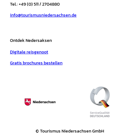
r
o
e
p
e
n
Tel.: +49 (0) 511 / 2704880
n
a
k
p
s
e
d
info@tourismusniedersachsen.de
m
t
n
'
o
p
e
Ontdek Nedersaksen
n
e
Digitale reisgenoot
n
Gratis brochures bestellen
© Tourismus Niedersachsen GmbH