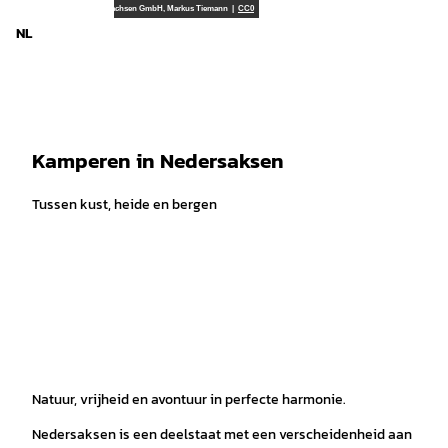
T
TourismusMarketing Niedersachsen GmbH, Markus Tiemann |
CC0
o
NL
Zoeken
Menu
c
o
n
t
e
Kamperen in Nedersaksen
n
t
Tussen kust, heide en bergen
Natuur, vrijheid en avontuur in perfecte harmonie.
Nedersaksen is een deelstaat met een verscheidenheid aan