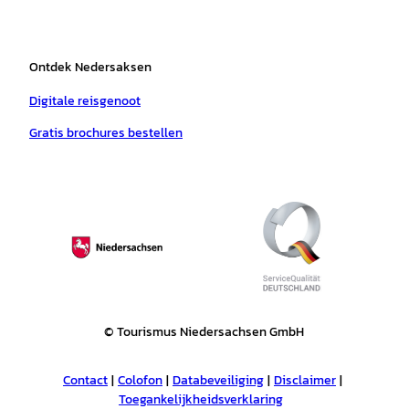
o
p
e
n
Ontdek Nedersaksen
e
n
Digitale reisgenoot
Gratis brochures bestellen
© Tourismus Niedersachsen GmbH
Contact
Colofon
Databeveiliging
Disclaimer
Toegankelijkheidsverklaring