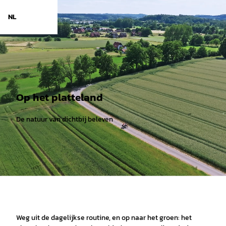
T
o
NL
Zoeken
Menu
c
o
n
t
e
n
t
Op het platteland
De natuur van dichtbij beleven
Weg uit de dagelijkse routine, en op naar het groen: het