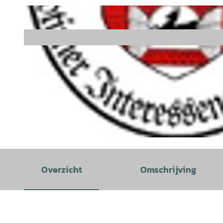
© Oldtimer Interessengemeinschaft Rehburg e.V. |
CC-BY-SA
Overzicht
Omschrijving