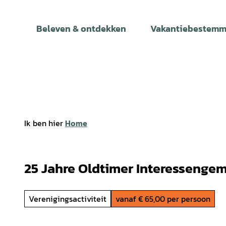
T
o
Beleven & ontdekken
Vakantiebestemm
c
o
n
t
e
n
t
Ik ben hier
Home
25 Jahre Oldtimer Interessenge
Verenigingsactiviteit
vanaf € 65,00 per persoon