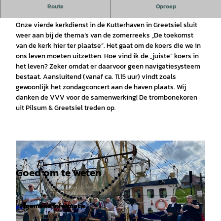
Van de Evangelisch-Reformatorische kerkgemeente
Route
Oproep
Greetsiel.
Onze vierde kerkdienst in de Kutterhaven in Greetsiel sluit
weer aan bij de thema’s van de zomerreeks „De toekomst
van de kerk hier ter plaatse”. Het gaat om de koers die we in
ons leven moeten uitzetten. Hoe vind ik de „juiste” koers in
het leven? Zeker omdat er daarvoor geen navigatiesysteem
bestaat. Aansluitend (vanaf ca. 11.15 uur) vindt zoals
gewoonlijk het zondagconcert aan de haven plaats. Wij
danken de VVV voor de samenwerking! De trombonekoren
uit Pilsum & Greetsiel treden op.
Goed om te weten
Algemene informatie