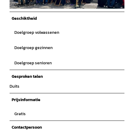
Openlucht
© Harmut Lübben |
CC-BY-SA
Geschiktheid
Doelgroep volwassenen
Doelgroep gezinnen
Doelgroep senioren
Gesproken talen
Duits
Prijsinformatie
Gratis
Contactpersoon