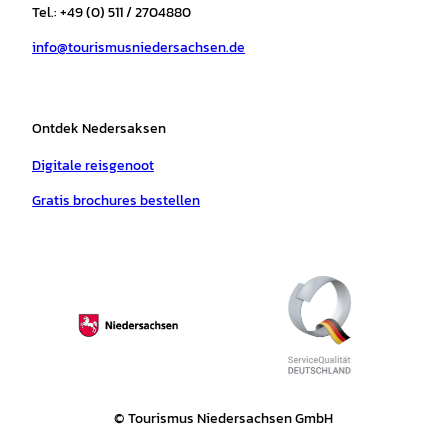
r
o
e
p
e
Tel.: +49 (0) 511 / 2704880
a
k
p
s
info@tourismusniedersachsen.de
m
t
Ontdek Nedersaksen
Digitale reisgenoot
Gratis brochures bestellen
© Tourismus Niedersachsen GmbH