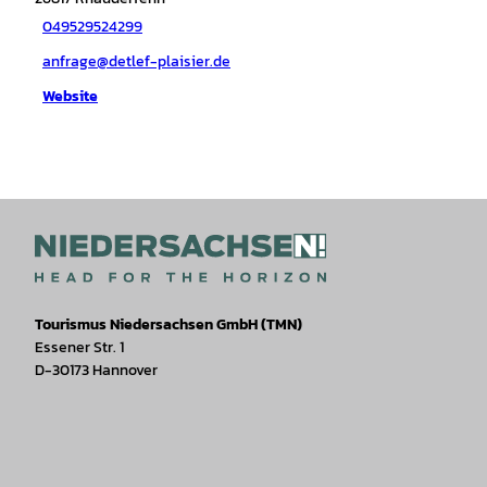
049529524299
anfrage@detlef-plaisier.de
Website
Tourismus Niedersachsen GmbH (TMN)
Essener Str. 1
D-30173 Hannover