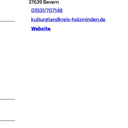
37639
Bevern
05531/707148
kultur@landkreis-holzminden.de
Website