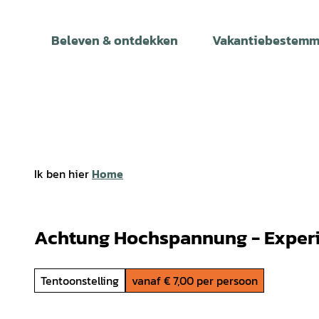
T
o
Beleven & ontdekken
Vakantiebestemm
c
o
n
t
e
n
t
Ik ben hier
Home
Achtung Hochspannung - Experi
Tentoonstelling
vanaf € 7,00 per persoon