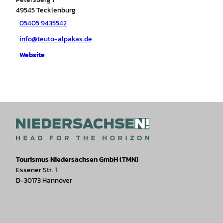
49545
Tecklenburg
05405 9435542
info@teuto-alpakas.de
Website
Tourismus Niedersachsen GmbH (TMN)
Essener Str. 1
D-30173 Hannover