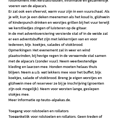
fotomoment met kerstattributen, informatie en gezamenlijk
voeren van de alpaca's.
Er zal ook een sfeervol, warm vuur zijn in een vuurschaal. Als
je wilt, kun je een deken meenemen als het koud is, glühwein
of kinderpunch drinken en worstjes grillen bij het vuur terwijl
we kerstliedjes zingen of luisteren op de gitaar.
In de met adventsversiering versierde stal of in de weide zal
er een adventsbuffet zijn met lekkernijen van en voor
iedereen, bijv. koekjes, salades of stokbrood.
Opmerkingen: Het evenement zal in weer en wind
plaatsvinden, bij hevige regen in de verwarmde stal samen
met de alpaca's (zonder vuur). Neem weerbestendige
kleding en laarzen mee. Honden moeten helaas thuis
blijven. Neem a.u.b. wat lekkers mee voor het buffet, bijv.
koekjes, salade of stokbrood. Breng je eigen worstjes en
glühwein mee of reserveer ze bij je inschrijving (groenten
zijn ook mogelijk). Neem voor worsten lange, geslepen
stokjes mee.
Meer informatie op teuto-alpakas.de.
Toegang voor rolstoelen en rollators
Toegankelijk voor rolstoelen en rollators. Geen treden of