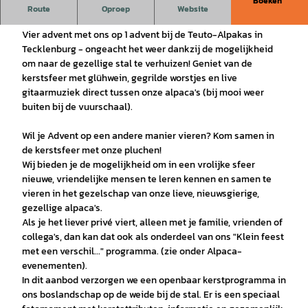
Boeken
Kerstprogramma in aanwezigheid van de plushies - neem
Route
Oproep
Website
foto's en voer ze
Vier advent met ons op 1 advent bij de Teuto-Alpakas in
Tecklenburg - ongeacht het weer dankzij de mogelijkheid
om naar de gezellige stal te verhuizen! Geniet van de
kerstsfeer met glühwein, gegrilde worstjes en live
gitaarmuziek direct tussen onze alpaca's (bij mooi weer
buiten bij de vuurschaal).
Wil je Advent op een andere manier vieren? Kom samen in
de kerstsfeer met onze pluchen!
Wij bieden je de mogelijkheid om in een vrolijke sfeer
nieuwe, vriendelijke mensen te leren kennen en samen te
vieren in het gezelschap van onze lieve, nieuwsgierige,
gezellige alpaca's.
Als je het liever privé viert, alleen met je familie, vrienden of
collega's, dan kan dat ook als onderdeel van ons "Klein feest
met een verschil..." programma. (zie onder Alpaca-
evenementen).
In dit aanbod verzorgen we een openbaar kerstprogramma in
ons boslandschap op de weide bij de stal. Er is een speciaal