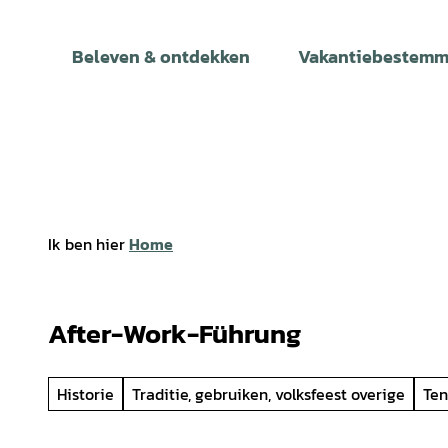
T
o
Beleven & ontdekken
Vakantiebestemm
c
o
n
t
e
n
t
Ik ben hier
Home
After-Work-Führung
Historie
Traditie, gebruiken, volksfeest overige
Ten