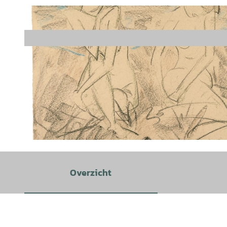
© Otto_Mueller_Drei_weibliche_Akte_auf_der_Wiese |
CC-BY-SA
Overzicht