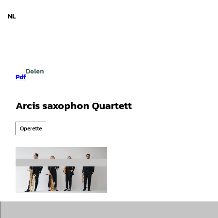
d Nedersaksen
T
o
NL
Zoeken
Menu
c
o
n
t
e
Delen
n
Pdf
t
Arcis saxophon Quartett
Operette
©
CC-BY-SA