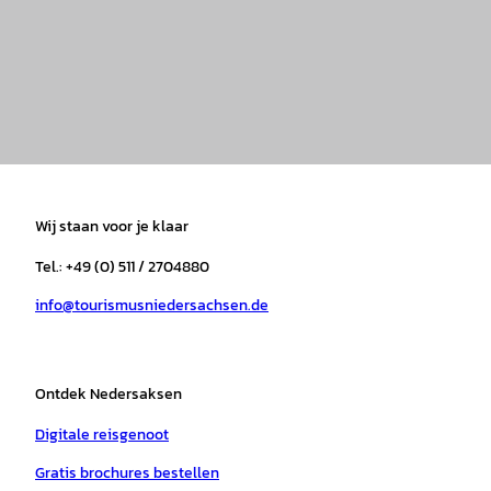
I
F
T
Y
W
P
n
a
i
o
h
i
s
c
k
u
a
n
t
e
t
T
t
t
a
b
o
u
s
e
Wij staan voor je klaar
g
o
k
b
a
r
r
o
e
p
e
Tel.: +49 (0) 511 / 2704880
a
k
p
s
info@tourismusniedersachsen.de
m
t
Ontdek Nedersaksen
Digitale reisgenoot
Gratis brochures bestellen