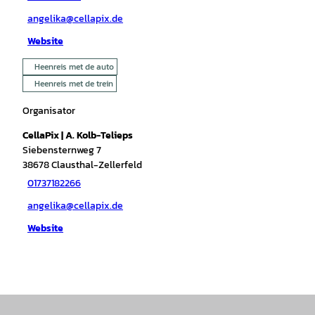
angelika@cellapix.de
Website
Heenreis met de auto
Heenreis met de trein
Organisator
CellaPix | A. Kolb-Telieps
Siebensternweg 7
38678
Clausthal-Zellerfeld
01737182266
angelika@cellapix.de
Website