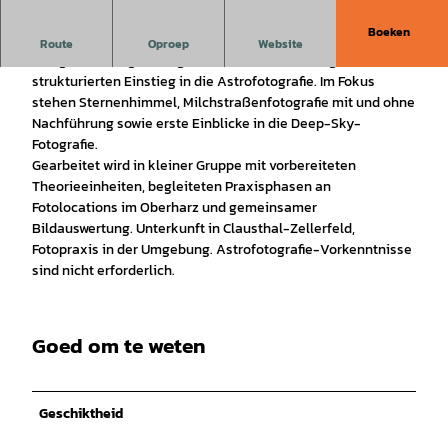
Boeken
In diesem 4-tägigen Workshop lernen Fotografinnen und
Route
Oproep
Website
Fotografen mit grundlegender Kameraerfahrung den
strukturierten Einstieg in die Astrofotografie. Im Fokus
stehen Sternenhimmel, Milchstraßenfotografie mit und ohne
Nachführung sowie erste Einblicke in die Deep-Sky-
Fotografie.
Gearbeitet wird in kleiner Gruppe mit vorbereiteten
Theorieeinheiten, begleiteten Praxisphasen an
Fotolocations im Oberharz und gemeinsamer
Bildauswertung. Unterkunft in Clausthal-Zellerfeld,
Fotopraxis in der Umgebung. Astrofotografie-Vorkenntnisse
sind nicht erforderlich.
Goed om te weten
Geschiktheid