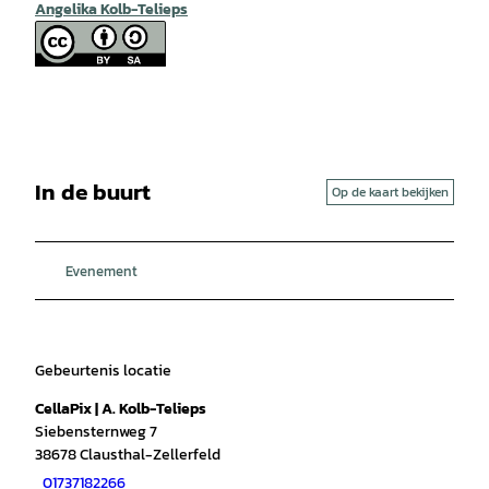
Angelika Kolb-Telieps
In de buurt
Op de kaart bekijken
Evenement
Gebeurtenis locatie
CellaPix | A. Kolb-Telieps
Siebensternweg 7
38678
Clausthal-Zellerfeld
01737182266