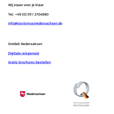
a
b
o
u
s
e
Wij staan voor je klaar
g
o
k
b
a
r
r
o
e
p
e
Tel.: +49 (0) 511 / 2704880
a
k
p
s
info@tourismusniedersachsen.de
m
t
Ontdek Nedersaksen
Digitale reisgenoot
Gratis brochures bestellen