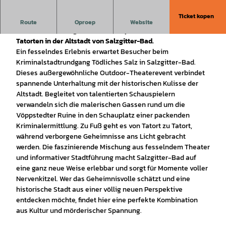
Ticket kopen
Spannung pur beim Outdoor-Theaterevent: Bei einer
Route
Oproep
Website
Kriminalermittlung führen Schauspieler zu Fuß zu den
Tatorten in der Altstadt von Salzgitter-Bad.
Ein fesselndes Erlebnis erwartet Besucher beim
Kriminalstadtrundgang Tödliches Salz in Salzgitter-Bad.
Dieses außergewöhnliche Outdoor-Theaterevent verbindet
spannende Unterhaltung mit der historischen Kulisse der
Altstadt. Begleitet von talentierten Schauspielern
verwandeln sich die malerischen Gassen rund um die
Vöppstedter Ruine in den Schauplatz einer packenden
Kriminalermittlung. Zu Fuß geht es von Tatort zu Tatort,
während verborgene Geheimnisse ans Licht gebracht
werden. Die faszinierende Mischung aus fesselndem Theater
und informativer Stadtführung macht Salzgitter-Bad auf
eine ganz neue Weise erlebbar und sorgt für Momente voller
Nervenkitzel. Wer das Geheimnisvolle schätzt und eine
historische Stadt aus einer völlig neuen Perspektive
entdecken möchte, findet hier eine perfekte Kombination
aus Kultur und mörderischer Spannung.