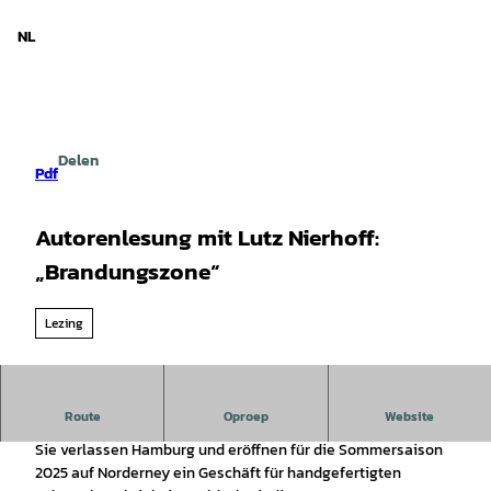
d Nedersaksen
T
o
NL
Zoeken
Menu
c
o
n
t
e
Delen
n
Pdf
t
Autorenlesung mit Lutz Nierhoff:
„Brandungszone“
Lezing
Route
Oproep
Website
Lutz Nierhoff und Gabriele Kieslich wagen einen Neuanfang.
Sie verlassen Hamburg und eröffnen für die Sommersaison
2025 auf Norderney ein Geschäft für handgefertigten