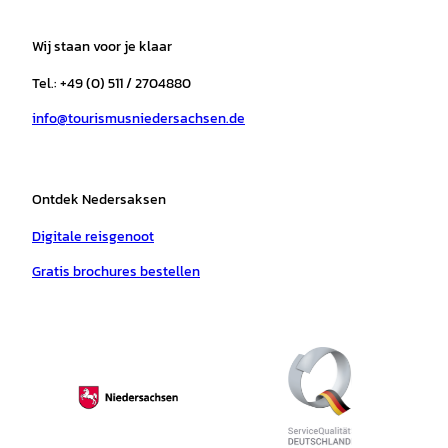
t
e
t
T
t
t
a
b
o
u
s
e
Wij staan voor je klaar
g
o
k
b
a
r
r
o
e
p
e
Tel.: +49 (0) 511 / 2704880
a
k
p
s
info@tourismusniedersachsen.de
m
t
Ontdek Nedersaksen
Digitale reisgenoot
Gratis brochures bestellen