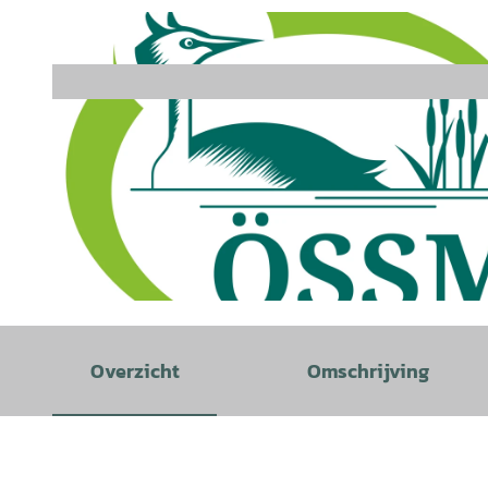
© ÖSSM e.V. |
CC-BY-SA
Overzicht
Omschrijving