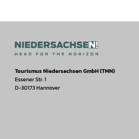
Tourismus Niedersachsen GmbH (TMN)
Essener Str. 1
D-30173 Hannover
I
F
T
Y
W
P