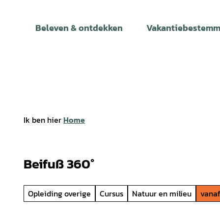
T
o
Beleven & ontdekken
Vakantiebestemm
c
o
n
t
e
n
t
Ik ben hier
Home
Beifuß 360°
Opleiding overige
Cursus
Natuur en milieu
vanaf