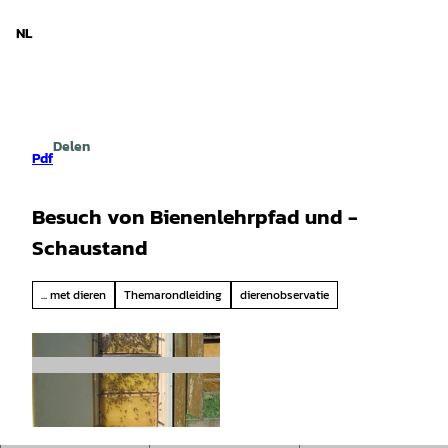
d Nedersaksen
T
o
NL
Zoeken
Menu
c
o
n
t
e
Delen
n
Pdf
t
Besuch von Bienenlehrpfad und -
Schaustand
... met dieren
Themarondleiding
dierenobservatie
©
CC-BY-SA