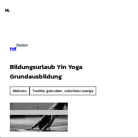
d Nedersaksen
T
o
NL
Zoeken
Menu
c
o
n
t
e
Delen
n
Pdf
t
Bildungsurlaub Yin Yoga
Grundausbildung
Wellness
Traditie, gebruiken, volksfeest overige
© unsplash |
CC-BY-SA