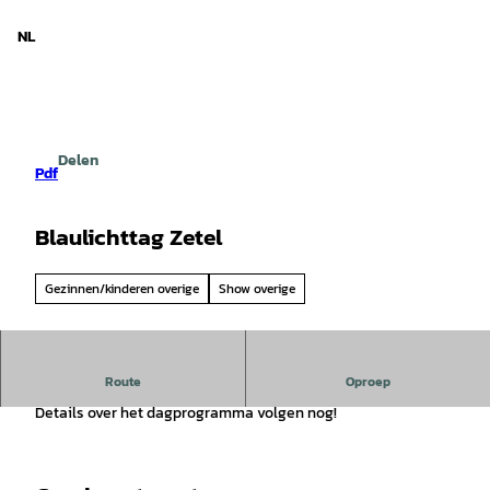
d Nedersaksen
T
o
NL
Zoeken
Menu
c
o
n
t
e
Delen
n
Pdf
t
Blaulichttag Zetel
Gezinnen/kinderen overige
Show overige
Route
Oproep
Dag van de hulpdiensten in Zetel
Details over het dagprogramma volgen nog!