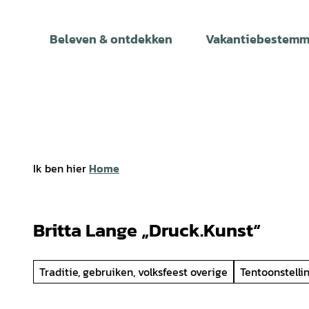
T
o
Beleven & ontdekken
Vakantiebestemm
c
o
n
t
e
n
t
Ik ben hier
Home
Britta Lange „Druck.Kunst“
Traditie, gebruiken, volksfeest overige
Tentoonstelli