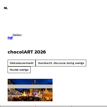
d Nedersaksen
T
o
NL
Zoeken
Menu
c
o
n
t
e
Delen
n
Pdf
t
chocolART 2026
Delicatessenmarkt
Voordracht, discussie, lezing overige
Muziek overige
© WTG |
CC-BY-SA