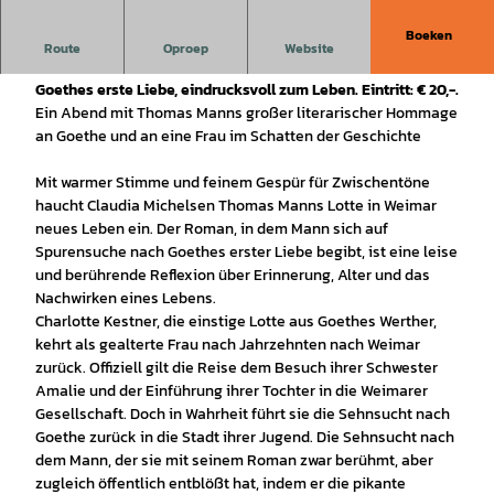
Boeken
Ein literarisches Highlight: Claudia Michelsen erweckt
Route
Oproep
Website
Thomas Manns „Lotte in Weimar“, die Geschichte um
Goethes erste Liebe, eindrucksvoll zum Leben. Eintritt: € 20,-.
Ein Abend mit Thomas Manns großer literarischer Hommage
an Goethe und an eine Frau im Schatten der Geschichte
Mit warmer Stimme und feinem Gespür für Zwischentöne
haucht Claudia Michelsen Thomas Manns Lotte in Weimar
neues Leben ein. Der Roman, in dem Mann sich auf
Spurensuche nach Goethes erster Liebe begibt, ist eine leise
und berührende Reflexion über Erinnerung, Alter und das
Nachwirken eines Lebens.
Charlotte Kestner, die einstige Lotte aus Goethes Werther,
kehrt als gealterte Frau nach Jahrzehnten nach Weimar
zurück. Offiziell gilt die Reise dem Besuch ihrer Schwester
Amalie und der Einführung ihrer Tochter in die Weimarer
Gesellschaft. Doch in Wahrheit führt sie die Sehnsucht nach
Goethe zurück in die Stadt ihrer Jugend. Die Sehnsucht nach
dem Mann, der sie mit seinem Roman zwar berühmt, aber
zugleich öffentlich entblößt hat, indem er die pikante