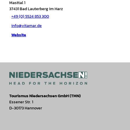
Masttal 1
37431
Bad Lauterberg im Harz
+49 (0) 5524 853 300
info@vitamar.de
Website
Tourismus Niedersachsen GmbH (TMN)
Essener Str. 1
D-30173 Hannover