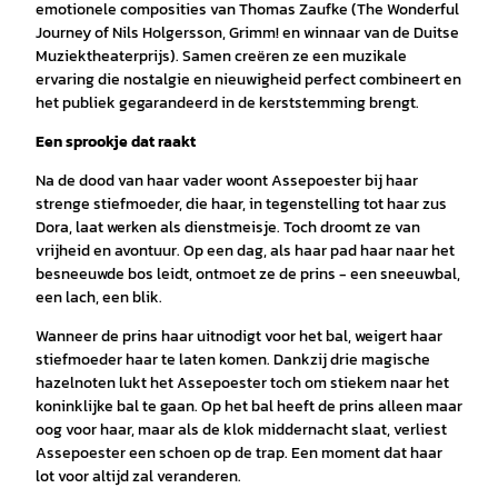
emotionele composities van Thomas Zaufke (The Wonderful
Journey of Nils Holgersson, Grimm! en winnaar van de Duitse
Muziektheaterprijs). Samen creëren ze een muzikale
ervaring die nostalgie en nieuwigheid perfect combineert en
het publiek gegarandeerd in de kerststemming brengt.
Een sprookje dat raakt
Na de dood van haar vader woont Assepoester bij haar
strenge stiefmoeder, die haar, in tegenstelling tot haar zus
Dora, laat werken als dienstmeisje. Toch droomt ze van
vrijheid en avontuur. Op een dag, als haar pad haar naar het
besneeuwde bos leidt, ontmoet ze de prins - een sneeuwbal,
een lach, een blik.
Wanneer de prins haar uitnodigt voor het bal, weigert haar
stiefmoeder haar te laten komen. Dankzij drie magische
hazelnoten lukt het Assepoester toch om stiekem naar het
koninklijke bal te gaan. Op het bal heeft de prins alleen maar
oog voor haar, maar als de klok middernacht slaat, verliest
Assepoester een schoen op de trap. Een moment dat haar
lot voor altijd zal veranderen.