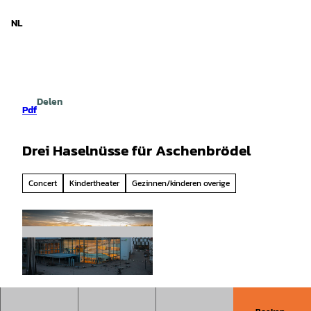
d Nedersaksen
T
o
NL
Zoeken
Menu
c
o
n
t
e
Delen
n
Pdf
t
Drei Haselnüsse für Aschenbrödel
Concert
Kindertheater
Gezinnen/kinderen overige
© Holger Bulk Photography |
CC-BY-SA