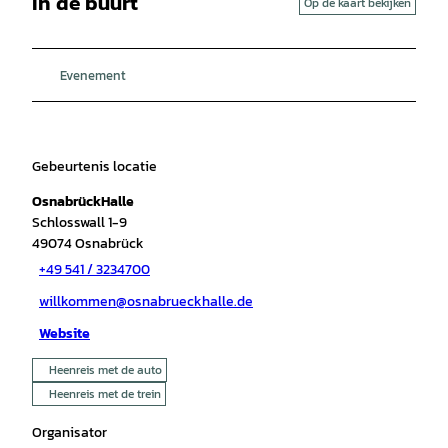
In de buurt
Op de kaart bekijken
Evenement
Gebeurtenis locatie
OsnabrückHalle
Schlosswall 1-9
49074
Osnabrück
+49 541 / 3234700
willkommen@osnabrueckhalle.de
Website
Heenreis met de auto
Heenreis met de trein
Organisator