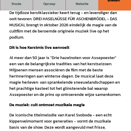
Boeken
Winter 2026 wordt magisch!
Route
Oproep
Website
De tijdloze kerstklassieker keert terug - en levendiger dan
ooit tevoren. DREI HASELNÜSSE FÜR ASCHENBRÖDEL - DAS
MUSICAL brengt in oktober 2026 eindelijk de magie van de
cultfilm met de beroemde originele muziek live op het
podium.
Dit is hoe Kerstmis live aanvoelt
Al meer dan 50 jaar is "Drie hazelnoten voor Assepoester"
een van de belangrijkste tradities van het kerstseizoen.
Miljoenen mensen associëren de film met de beste
herinneringen aan winterse dagen. De musical laat deze
magie herleven: van sprankelende sneeuwlandschappen en
het prachtige kasteel tot het glinsterende bal waarop
Assepoester en de prins op ontroerende wijze samenkomen.
De muziek: cult ontmoet muzikale magie
De iconische titelmelodie van Karel Svoboda - een echt
kippenvelmoment voor generaties - vormt de muzikale
basis van de show. Deze wordt aangevuld met frisse,