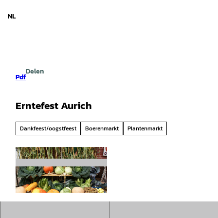
d Nedersaksen
T
o
NL
Zoeken
Menu
c
o
n
t
e
Delen
n
Pdf
t
Erntefest Aurich
Dankfeest/oogstfeest
Boerenmarkt
Plantenmarkt
©
CC-BY-SA