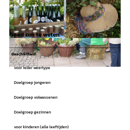
Goed om te weten
©
CC-BY-SA
©
CC-BY-SA
Geschiktheid
voor ieder weertype
©
CC-BY-SA
Doelgroep jongeren
Doelgroep volwassenen
Doelgroep gezinnen
voor kinderen (alle leeftijden)