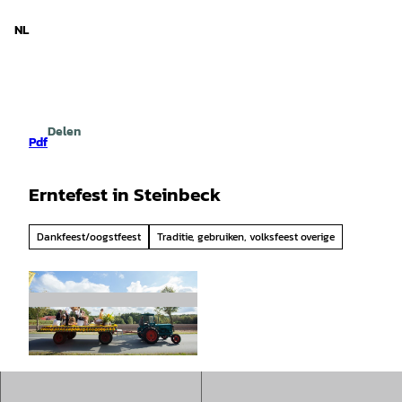
d Nedersaksen
T
o
NL
Zoeken
Menu
c
o
n
t
e
Delen
n
Pdf
t
Erntefest in Steinbeck
Dankfeest/oogstfeest
Traditie, gebruiken, volksfeest overige
© Bispingen Touristik e.V. |
CC-BY-SA