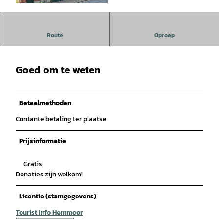
© Samtgemeinde Hemmoor |
CC-BY-SA
Ochtendpint met de rampenband
Route
Oproep
Goed om te weten
Betaalmethoden
Contante betaling ter plaatse
Prijsinformatie
Gratis
Donaties zijn welkom!
Licentie (stamgegevens)
Tourist Info Hemmoor