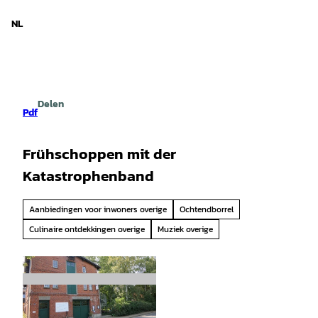
d Nedersaksen
T
o
NL
Zoeken
Menu
c
o
n
t
e
Delen
n
Pdf
t
Frühschoppen mit der
Katastrophenband
Aanbiedingen voor inwoners overige
Ochtendborrel
Culinaire ontdekkingen overige
Muziek overige