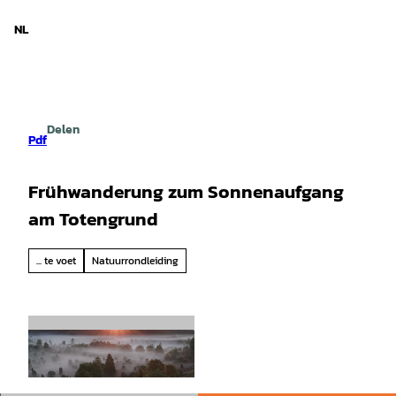
d Nedersaksen
T
o
NL
Zoeken
Menu
c
o
n
t
e
Delen
n
Pdf
t
Frühwanderung zum Sonnenaufgang
am Totengrund
... te voet
Natuurrondleiding
© Bispingen Touristik/ Manfred Loos |
CC-BY-SA