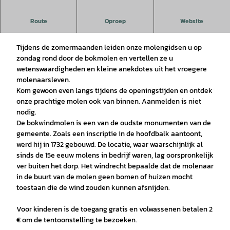
Weten jullie eigenlijk wel wat een Katzenstein is, en wat die
Route
Oproep
Website
te maken heeft met de aardolie uit Wietze?
Tijdens de zomermaanden leiden onze molengidsen u op
zondag rond door de bokmolen en vertellen ze u
wetenswaardigheden en kleine anekdotes uit het vroegere
molenaarsleven.
Kom gewoon even langs tijdens de openingstijden en ontdek
onze prachtige molen ook van binnen. Aanmelden is niet
nodig.
De bokwindmolen is een van de oudste monumenten van de
gemeente. Zoals een inscriptie in de hoofdbalk aantoont,
werd hij in 1732 gebouwd. De locatie, waar waarschijnlijk al
sinds de 15e eeuw molens in bedrijf waren, lag oorspronkelijk
ver buiten het dorp. Het windrecht bepaalde dat de molenaar
in de buurt van de molen geen bomen of huizen mocht
toestaan die de wind zouden kunnen afsnijden.
Voor kinderen is de toegang gratis en volwassenen betalen 2
€ om de tentoonstelling te bezoeken.