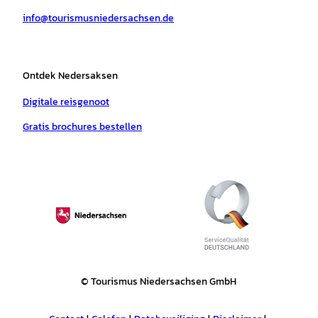
a
k
p
s
info@tourismusniedersachsen.de
m
t
Ontdek Nedersaksen
Digitale reisgenoot
Gratis brochures bestellen
© Tourismus Niedersachsen GmbH