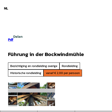
d Nedersaksen
T
o
NL
Zoeken
Menu
c
o
n
t
e
Delen
n
Pdf
t
Führung in der Bockwindmühle
Bezichtiging en rondleiding overige
Rondleiding
Historische rondleiding
vanaf € 2,00 per persoon
©
CC-BY-SA