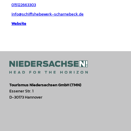
015122663303
info@schiffshebewerk-scharnebeck.de
Website
Tourismus Niedersachsen GmbH (TMN)
Essener Str. 1
D-30173 Hannover