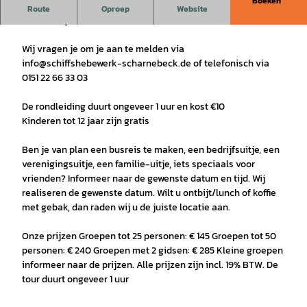
Boeken
Beleef de grootste scheepslift van Duitsland op een
Route
Oproep
Website
vermakelijke manier!
Wij vragen je om je aan te melden via
info@schiffshebewerk-scharnebeck.de of telefonisch via
0151 22 66 33 03
De rondleiding duurt ongeveer 1 uur en kost €10
Kinderen tot 12 jaar zijn gratis
Ben je van plan een busreis te maken, een bedrijfsuitje, een
verenigingsuitje, een familie-uitje, iets speciaals voor
vrienden? Informeer naar de gewenste datum en tijd. Wij
realiseren de gewenste datum. Wilt u ontbijt/lunch of koffie
met gebak, dan raden wij u de juiste locatie aan.
Onze prijzen Groepen tot 25 personen: € 145 Groepen tot 50
personen: € 240 Groepen met 2 gidsen: € 285 Kleine groepen
informeer naar de prijzen. Alle prijzen zijn incl. 19% BTW. De
tour duurt ongeveer 1 uur