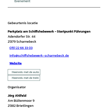
Evenement
Gebeurtenis locatie
Parkplatz am Schiffshebewerk - Startpunkt Führungen
Adendorfer Str. 44
21379
Scharnebeck
0151 22 66 33 03
info@schiffshebewerk-scharnebeck.de
Website
Heenreis met de auto
Heenreis met de trein
Organisator
Jörg Ahlfeld
Am Bültenmoor 9
21382
Brietlingen