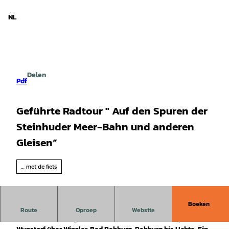
d Nedersaksen
T
o
NL
Zoeken
Menu
c
o
n
t
e
Delen
n
Pdf
t
Geführte Radtour " Auf den Spuren der
Steinhuder Meer-Bahn und anderen
Gleisen“
… met de fiets
Boeken
Die „Steinhuder Meer Bahn“ betrieb von 1898 bis 1964 eine
Route
Oproep
Website
52,7 Kilometer lange Eisenbahnstrecke in Schmalspur von