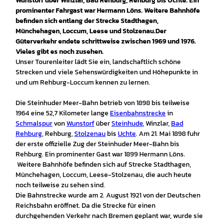
Wunstorf über Winzlar, Bad Rehburg, Rehburg bis Uchte. Ein
prominenter Fahrgast war Hermann Löns. Weitere Bahnhöfe
befinden sich entlang der Strecke Stadthagen,
Münchehagen, Loccum, Leese und Stolzenau.
Der
Güterverkehr endete schrittweise zwischen 1969 und 1976.
Vieles gibt es noch zusehen.
Unser Tourenleiter lädt Sie ein, landschaftlich schöne
Strecken und viele Sehenswürdigkeiten und Höhepunkte in
und um Rehburg-Loccum kennen zu lernen.
Die Steinhuder Meer-Bahn betrieb von 1898 bis teilweise
1964 eine 52,7 Kilometer lange
Eisenbahnstrecke
in
Schmalspur
von
Wunstorf
über
Steinhude
, Winzlar,
Bad
Rehburg
, Rehburg,
Stolzenau
bis
Uchte
. Am 21. Mai 1898 fuhr
der erste offizielle Zug der Steinhuder Meer-Bahn bis
Rehburg. Ein prominenter Gast war 1899 Hermann Löns.
Weitere Bahnhöfe befinden sich auf Strecke Stadthagen,
Münchehagen, Loccum, Leese-Stolzenau, die auch heute
noch teilweise zu sehen sind.
Die Bahnstrecke wurde am 2. August 1921 von der Deutschen
Reichsbahn eröffnet. Da die Strecke für einen
durchgehenden Verkehr nach Bremen geplant war, wurde sie