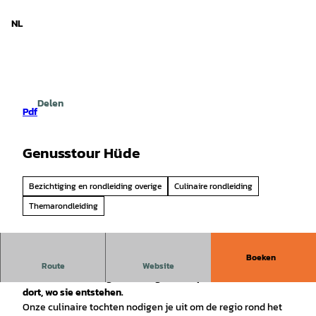
d Nedersaksen
T
o
NL
Zoeken
Menu
c
o
n
t
e
Delen
n
Pdf
t
Genusstour Hüde
Bezichtiging en rondleiding overige
Culinaire rondleiding
Themarondleiding
Boeken
Besuche ausgewählte Restaurants, Hofläden und
Route
Website
Manufakturen und genieße regionale Spezialitäten direkt
dort, wo sie entstehen.
Onze culinaire tochten nodigen je uit om de regio rond het