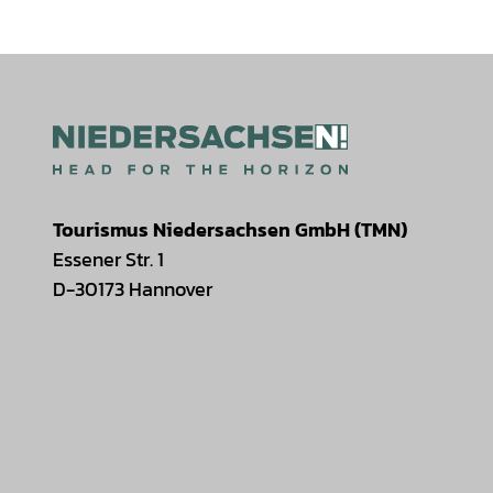
Tourismus Niedersachsen GmbH (TMN)
Essener Str. 1
D-30173 Hannover
I
F
T
Y
W
P
n
a
i
o
h
i