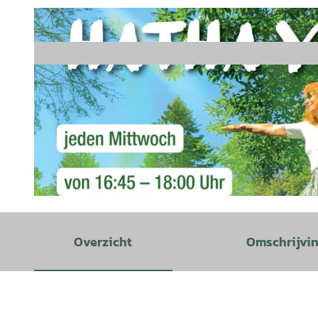
© GLC |
CC-BY
Overzicht
Omschrijvi