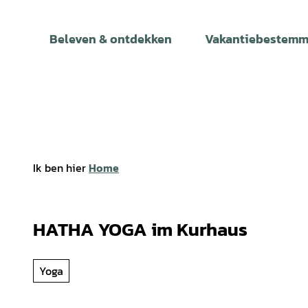
T
o
Beleven & ontdekken
Vakantiebestemm
c
o
n
t
e
n
t
Ik ben hier
Home
HATHA YOGA im Kurhaus
Yoga