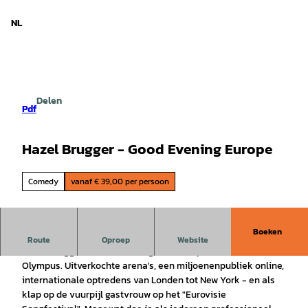
d Nedersaksen
T
o
NL
Zoeken
Menu
c
o
n
t
e
Delen
n
Pdf
t
Hazel Brugger - Good Evening Europe
Comedy
vanaf € 39,00 per persoon
Boeken
"Goedenavond Europa" tour
Route
Oproep
Website
Hazel Brugger is officieel aangekomen op de komedie
Olympus. Uitverkochte arena's, een miljoenenpubliek online,
internationale optredens van Londen tot New York - en als
klap op de vuurpijl gastvrouw op het "Eurovisie