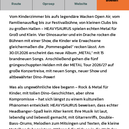
Boeken
Route
Oproep
Website
Dino-Metal für die ganze Familie!
Vom Kinderzimmer bis aufs legendäre Wacken Open Air, vom
Familienausflug bis zur Festivalbühne, von kleinen Clubs bis
zu großen Hallen – HEAVYSAURUS spielen echten Metal für
Groß und Klein. Vier Dinosaurier und ein Drache rocken die
Bühnen mit einer Show, die Kinder wie Erwachsene
gleichermaßen die „Pommesgabel“ recken lässt. Am
30.01.2026 erscheint das neue Album „METAL“ mit 15
brandneuen Songs. Anschließend gehen die fünf
grüngeschuppten Helden mit der METAL Tour 2026/27 auf
große Konzertreise, mit neuen Songs, neuer Show und
altbewährter Dino-Power!
Was als ungewöhnliche Idee begann – Rock & Metal für
Kinder, mit tollen Dino-Geschichten, aber ohne
Kompromisse – hat sich längst zu einem kulturellen
Phänomen entwickelt. HEAVYSAURUS beweisen, dass echter
Headbanger-Spaß kein Alter kennt. Ihre Musik ist laut,
lebendig und liebevoll gemacht, mit Gitarrenriffs, Double-
Bass-Drums, Melodien zum Mitsingen und Texten, die kleine