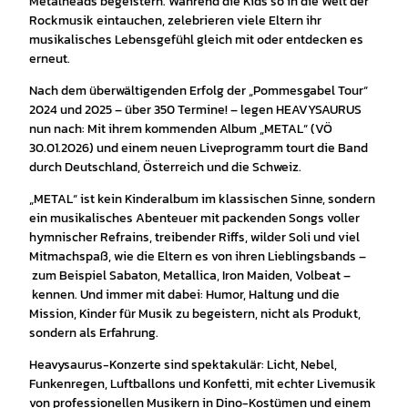
Metalheads begeistern. Während die Kids so in die Welt der
Rockmusik eintauchen, zelebrieren viele Eltern ihr
musikalisches Lebensgefühl gleich mit oder entdecken es
erneut.
Nach dem überwältigenden Erfolg der „Pommesgabel Tour“
2024 und 2025 – über 350 Termine! – legen HEAVYSAURUS
nun nach: Mit ihrem kommenden Album „METAL“ (VÖ
30.01.2026) und einem neuen Liveprogramm tourt die Band
durch Deutschland, Österreich und die Schweiz.
„METAL“ ist kein Kinderalbum im klassischen Sinne, sondern
ein musikalisches Abenteuer mit packenden Songs voller
hymnischer Refrains, treibender Riffs, wilder Soli und viel
Mitmachspaß, wie die Eltern es von ihren Lieblingsbands –
zum Beispiel Sabaton, Metallica, Iron Maiden, Volbeat –
kennen. Und immer mit dabei: Humor, Haltung und die
Mission, Kinder für Musik zu begeistern, nicht als Produkt,
sondern als Erfahrung.
Heavysaurus-Konzerte sind spektakulär: Licht, Nebel,
Funkenregen, Luftballons und Konfetti, mit echter Livemusik
von professionellen Musikern in Dino-Kostümen und einem