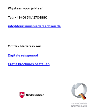
t
e
t
T
t
t
a
b
o
u
s
e
Wij staan voor je klaar
g
o
k
b
a
r
r
o
e
p
e
Tel.: +49 (0) 511 / 2704880
a
k
p
s
info@tourismusniedersachsen.de
m
t
Ontdek Nedersaksen
Digitale reisgenoot
Gratis brochures bestellen