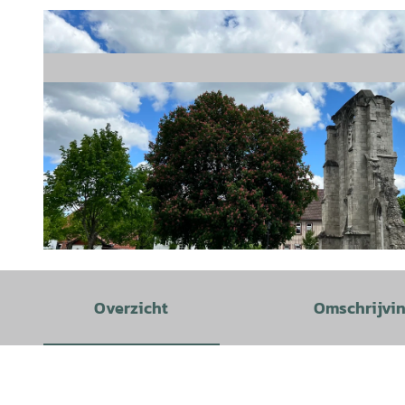
© GLC |
CC-BY
Overzicht
Omschrijvi