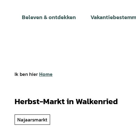
T
o
Beleven & ontdekken
Vakantiebestemm
c
o
n
t
e
n
t
Ik ben hier
Home
Herbst-Markt in Walkenried
Najaarsmarkt