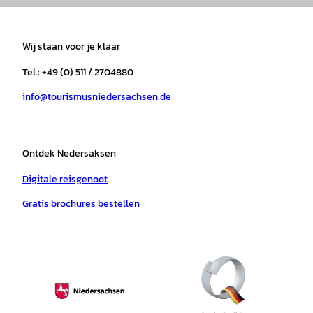
s
c
k
u
a
n
t
e
t
T
t
t
a
b
o
u
s
e
Wij staan voor je klaar
g
o
k
b
a
r
r
o
e
p
e
Tel.: +49 (0) 511 / 2704880
a
k
p
s
info@tourismusniedersachsen.de
m
t
Ontdek Nedersaksen
Digitale reisgenoot
Gratis brochures bestellen