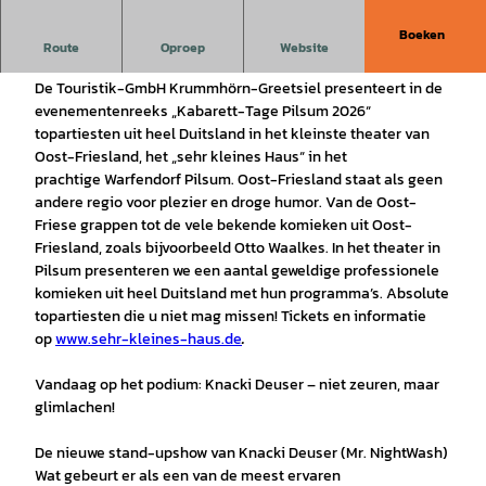
Boeken
Kabarett-dagen Pilsum – gepresenteerd door Touristik
Route
Oproep
Website
GmbH Krummhörn-Greetsiel
De Touristik-GmbH Krummhörn-Greetsiel presenteert in de
evenementenreeks „Kabarett-Tage Pilsum 2026“
topartiesten uit heel Duitsland in het kleinste theater van
Oost-Friesland, het „sehr kleines Haus“ in het
prachtige Warfendorf Pilsum. Oost-Friesland staat als geen
andere regio voor plezier en droge humor. Van de Oost-
Friese grappen tot de vele bekende komieken uit Oost-
Friesland, zoals bijvoorbeeld Otto Waalkes. In het theater in
Pilsum presenteren we een aantal geweldige professionele
komieken uit heel Duitsland met hun programma’s. Absolute
topartiesten die u niet mag missen! Tickets en informatie
op
www.sehr-kleines-haus.de
.
Vandaag op het podium: Knacki Deuser – niet zeuren, maar
glimlachen!
De nieuwe stand-upshow van Knacki Deuser (Mr. NightWash)
Wat gebeurt er als een van de meest ervaren