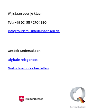
s
c
k
u
a
n
t
e
t
T
t
t
a
b
o
u
s
e
Wij staan voor je klaar
g
o
k
b
a
r
r
o
e
p
e
Tel.: +49 (0) 511 / 2704880
a
k
p
s
info@tourismusniedersachsen.de
m
t
Ontdek Nedersaksen
Digitale reisgenoot
Gratis brochures bestellen