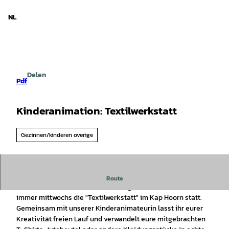
d Nedersaksen
T
o
NL
Zoeken
Menu
c
o
n
t
e
Delen
n
Pdf
t
Kinderanimation: Textilwerkstatt
Gezinnen/kinderen overige
Route
Im Zeitraum vom 06. Juli bis 28. August findet
immer mittwochs die "Textilwerkstatt" im Kap Hoorn statt.
Gemeinsam mit unserer Kinderanimateurin lasst ihr eurer
Kreativität freien Lauf und verwandelt eure mitgebrachten