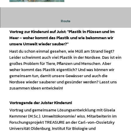
© KI-generiertes Bild via Canva Magic Media, B
eispielbild, Kurverwaltung Juist |
CC-BY
Route
Kinderuni: "Plastik in Flüssen und im Meer"
Vortrag zur Kinderuni auf Juist: "Plastik in Flüssen und im
Meer – woher kommt das Plastik und wie bekommen wir
unsere Umwelt wieder sauber?"
Hast du schon einmal gesehen, wie Müll am Strand liegt?
Leider schwimmt auch viel Plastik in der Nordsee. Das ist ein
großes Problem für Tiere, Pflanzen und Menschen. Aber
woher kommt das Plastik eigentlich? Und was können wir
gemeinsam tun, damit unsere Gewässer und auch die
Nordsee wieder sauberer und gesünder werden? Lasst uns
zusammen Ideen entwickeln!
Vortragende der Juister Kinderuni
Vortrag und gemeinsame Lösungsentwicklung mit Gisela
Kemmner (M.Sc.). Umweltökonomie/ wiss. Mitarbeiterin im
Forschungsprojekt TREASURE an der Carl-von-Ossietzky
Universität Oldenburg, Institut für Biologie und