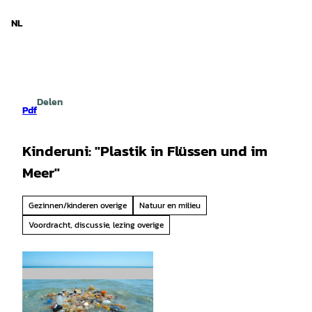
d Nedersaksen
T
o
NL
Zoeken
Menu
c
o
n
t
e
Delen
n
Pdf
t
Kinderuni: "Plastik in Flüssen und im
Meer"
Gezinnen/kinderen overige
Natuur en milieu
Voordracht, discussie, lezing overige