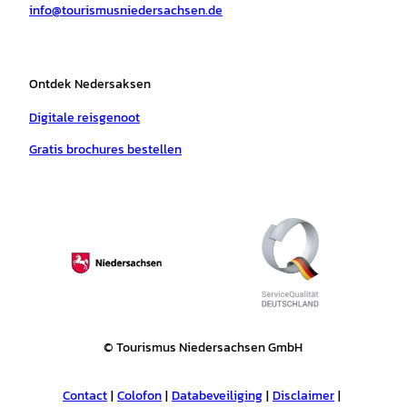
info@tourismusniedersachsen.de
m
t
Ontdek Nedersaksen
Digitale reisgenoot
Gratis brochures bestellen
© Tourismus Niedersachsen GmbH
Contact
Colofon
Databeveiliging
Disclaimer