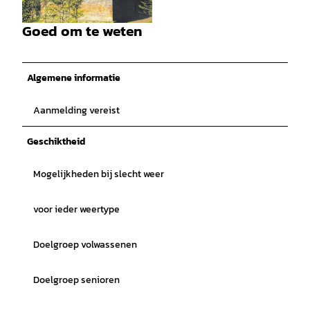
© Touristikzentrum Westliches Weserbergland,
Anne Stoll |
CC-BY-SA
Goed om te weten
© Gefao |
CC-BY-SA
Algemene informatie
Aanmelding vereist
Geschiktheid
Mogelijkheden bij slecht weer
voor ieder weertype
Doelgroep volwassenen
Doelgroep senioren