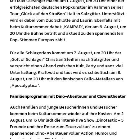
Mit Max Giesinger macht am 1. August, um 20 Uhr einer der
erfolgreichsten deutschen Popkünstler im Rahmen seiner
Tour „Glück auf den Straßen“ Halt in Salzgitter. Unterstützt
wird er dabei vom Duo Schlotte und Laurin. Ebenfalls mit
beim Kultursommer dabei: „KAMRAD“, der am 6. August, um
20 Uhr die Bühne betritt und aktuell zu den spannendsten
Pop-Stimmen Europas zählt.
Für alle Schlagerfans kommt am 7. August, um 20 Uhr der
„Gott of Schlager“ Christian Steiffen nach Salzgitter und
verspricht einen Abend zwischen Kult, Party und ganz viel
Unterhaltung. Kraftvoll und laut wird es schließlich am 8.
August, um 20 Uhr mit den finnischen Cello-Metallern von
„Apocalyptica“.
Familienprogramm mit Dino-Abenteuer und Clownstheater
Auch Familien und junge Besucherinnen und Besucher
kommen beim Kultursommer wieder auf ihre Kosten. Am 2.
August, um 16 Uhr lädt die interaktive Show „Dinotastic – 5
Freunde und ihre Reise zum Feuervulkan“ zu einem
spannenden Dino-Abenteuer voller Action, Humor und