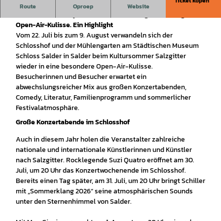
Ticket kopen
Der Kultursommer im Schloss Salder: Ein bunter Mix aus
Route
Oproep
Website
Konzerten, Comedy und Festivalstimmung in einmaliger
Open-Air-Kulisse. Ein Highlight
Vom 22. Juli bis zum 9. August verwandeln sich der
Schlosshof und der Mühlengarten am Städtischen Museum
Schloss Salder in Salder beim Kultursommer Salzgitter
wieder in eine besondere Open-Air-Kulisse.
Besucherinnen und Besucher erwartet ein
abwechslungsreicher Mix aus großen Konzertabenden,
Comedy, Literatur, Familienprogramm und sommerlicher
Festivalatmosphäre.
Große Konzertabende im Schlosshof
Auch in diesem Jahr holen die Veranstalter zahlreiche
nationale und internationale Künstlerinnen und Künstler
nach Salzgitter. Rocklegende Suzi Quatro eröffnet am 30.
Juli, um 20 Uhr das Konzertwochenende im Schlosshof.
Bereits einen Tag später, am 31. Juli, um 20 Uhr bringt Schiller
mit „Sommerklang 2026“ seine atmosphärischen Sounds
unter den Sternenhimmel von Salder.