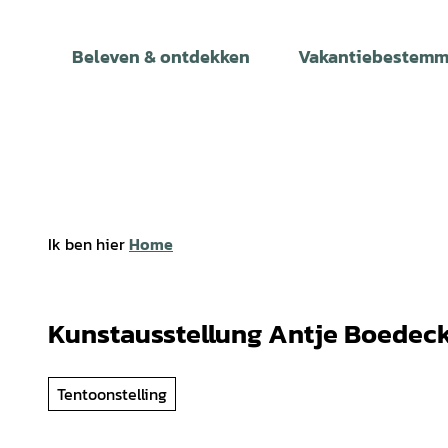
T
o
Beleven & ontdekken
Vakantiebestemm
c
o
n
t
e
n
t
Ik ben hier
Home
Kunstausstellung Antje Boedec
Tentoonstelling