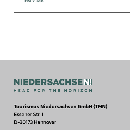
Evenement
Tourismus Niedersachsen GmbH (TMN)
Essener Str. 1
D-30173 Hannover