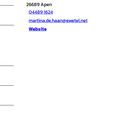
26689
Apen
04489 1624
martina.de.haan@ewetel.net
Website