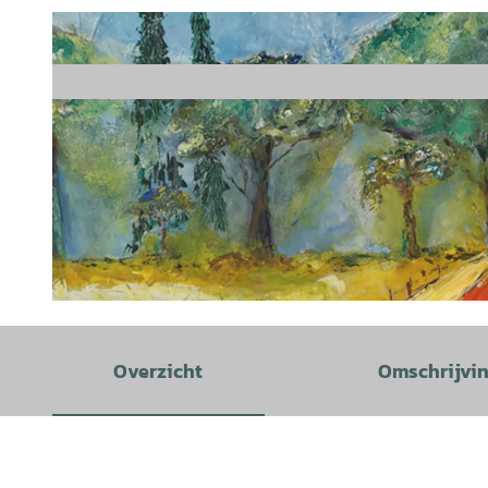
© Eisenhütte Kultur e.V. |
CC-BY-SA
Overzicht
Omschrijvi