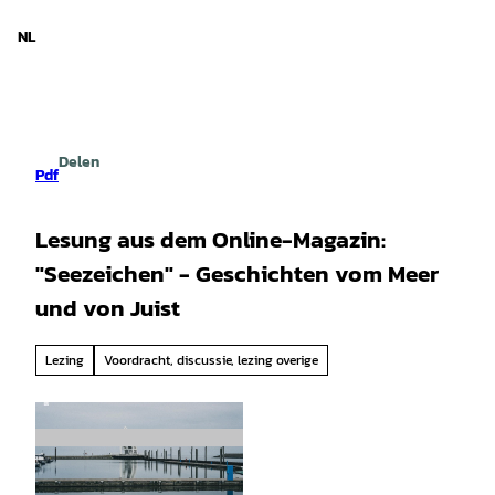
d Nedersaksen
T
o
NL
Zoeken
Menu
c
o
n
t
e
Delen
n
Pdf
t
Lesung aus dem Online-Magazin:
"Seezeichen" - Geschichten vom Meer
und von Juist
Lezing
Voordracht, discussie, lezing overige