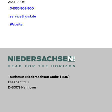
26571
Juist
04935 809 800
service@juist.de
Website
Tourismus Niedersachsen GmbH (TMN)
Essener Str. 1
D-30173 Hannover