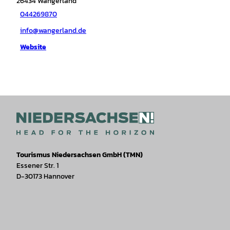
26434
Wangerland
044269870
info@wangerland.de
Website
Tourismus Niedersachsen GmbH (TMN)
Essener Str. 1
D-30173 Hannover