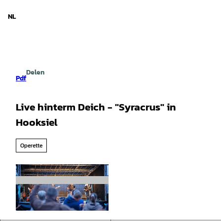
d Nedersaksen
T
o
NL
Zoeken
Menu
c
o
n
t
e
Delen
n
Pdf
t
Live hinterm Deich - "Syracrus" in
Hooksiel
Operette
© TIM ALEX FOTOGRAFIE |
CC-BY-SA