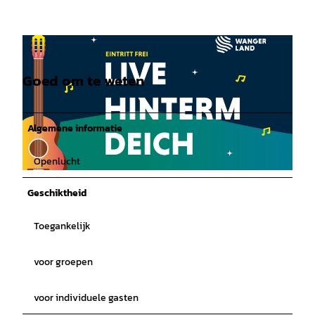
Goed om te weten
Algemene informatie
Openlucht
© Wangerland Touristik GmbH |
CC-BY-SA
Geschiktheid
Toegankelijk
voor groepen
voor individuele gasten