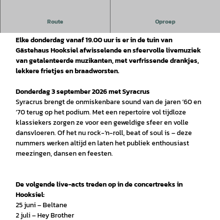
Concertreeks in Hooksiel
Route
Oproep
Elke donderdag vanaf 19.00 uur is er in de tuin van
Gästehaus Hooksiel afwisselende en sfeervolle livemuziek
van getalenteerde muzikanten, met verfrissende drankjes,
lekkere frietjes en braadworsten.
Donderdag 3 september 2026 met Syracrus
Syracrus brengt de onmiskenbare sound van de jaren ’60 en
’70 terug op het podium. Met een repertoire vol tijdloze
klassiekers zorgen ze voor een geweldige sfeer en volle
dansvloeren. Of het nu rock-’n-roll, beat of soul is – deze
nummers werken altijd en laten het publiek enthousiast
meezingen, dansen en feesten.
De volgende live-acts treden op in de concertreeks in
Hooksiel:
25 juni – Beltane
2 juli – Hey Brother