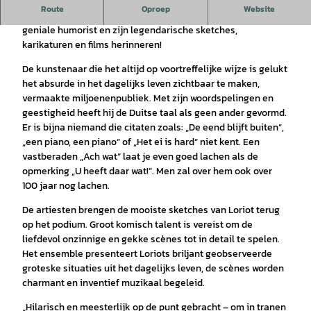
Route
Oproep
Website
Vicco von Bülow (alias Loriot) – wie kan zich niet deze
geniale humorist en zijn legendarische sketches,
karikaturen en films herinneren!
De kunstenaar die het altijd op voortreffelijke wijze is gelukt
het absurde in het dagelijks leven zichtbaar te maken,
vermaakte miljoenenpubliek. Met zijn woordspelingen en
geestigheid heeft hij de Duitse taal als geen ander gevormd.
Er is bijna niemand die citaten zoals: „De eend blijft buiten“,
„een piano, een piano“ of „Het ei is hard“ niet kent. Een
vastberaden „Ach wat“ laat je even goed lachen als de
opmerking „U heeft daar wat!“. Men zal over hem ook over
100 jaar nog lachen.
De artiesten brengen de mooiste sketches van Loriot terug
op het podium. Groot komisch talent is vereist om de
liefdevol onzinnige en gekke scènes tot in detail te spelen.
Het ensemble presenteert Loriots briljant geobserveerde
groteske situaties uit het dagelijks leven, de scènes worden
charmant en inventief muzikaal begeleid.
„Hilarisch en meesterlijk op de punt gebracht – om in tranen