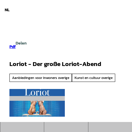
d Nedersaksen
T
o
NL
Zoeken
Menu
c
o
n
t
e
Delen
n
Pdf
t
Loriot - Der große Loriot-Abend
Aanbiedingen voor inwoners overige
Kunst en cultuur overige
© Hameln Marketing |
CC-BY-SA