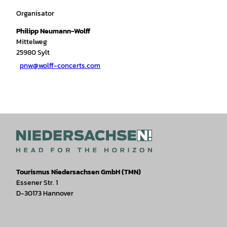
Organisator
Philipp Neumann-Wolff
Mittelweg
25980
Sylt
pnw@wolff-concerts.com
Tourismus Niedersachsen GmbH (TMN)
Essener Str. 1
D-30173 Hannover