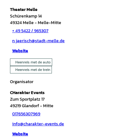
Theater Melle
Schürenkamp 14
49324
Melle
- Melle-Mitte
+ 49 5422 / 965307
n.jaerisch@stadt-melle.de
Website
Heenreis met de auto
Heenreis met de trein
Organisator
CHarakter Events
Zum Sportplatz 17
49219
Glandorf
- Mitte
017656307969
info@charakter-events.de
Website