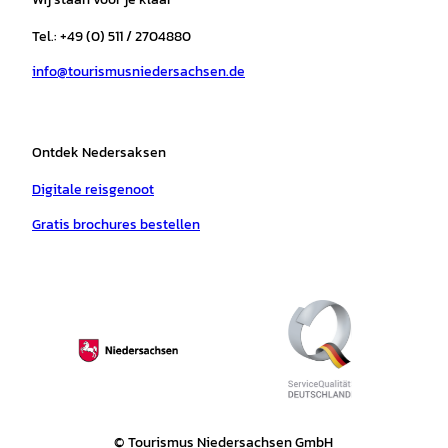
g
o
k
b
a
r
r
o
e
p
e
Tel.: +49 (0) 511 / 2704880
a
k
p
s
info@tourismusniedersachsen.de
m
t
Ontdek Nedersaksen
Digitale reisgenoot
Gratis brochures bestellen
© Tourismus Niedersachsen GmbH