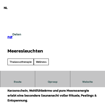
d Nedersaksen
T
o
NL
Zoeken
Menu
c
o
n
t
e
Delen
n
Pdf
t
Meeresleuchten
Thalassotherapie
Wellness
Meeresleuchten im bade:haus Norderney
Route
Oproep
Website
Kerzenschein, Wohlfühlwärme und pure Meeresenergie
erlebt eine besondere Saunanacht voller Rituale, Peelings &
Entspannung.