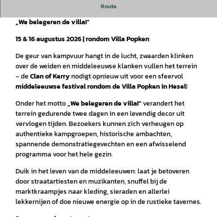
Route
Middeleeuwse feesten in Hesel
„We belegeren de villa!“
15 & 16 augustus 2026 | rondom Villa Popken
De geur van kampvuur hangt in de lucht, zwaarden klinken
over de weiden en middeleeuwse klanken vullen het terrein
– de
Clan of Kerry
nodigt opnieuw uit voor een sfeervol
middeleeuwse festival rondom de Villa Popken in Hesel
!
Onder het motto
„We belegeren de villa!“
verandert het
terrein gedurende twee dagen in een levendig decor uit
vervlogen tijden. Bezoekers kunnen zich verheugen op
authentieke kampgroepen, historische ambachten,
spannende demonstratiegevechten en een afwisselend
programma voor het hele gezin.
Duik in het leven van de middeleeuwen: laat je betoveren
door straatartiesten en muzikanten, snuffel bij de
marktkraampjes naar kleding, sieraden en allerlei
lekkernijen of doe nieuwe energie op in de rustieke tavernes.