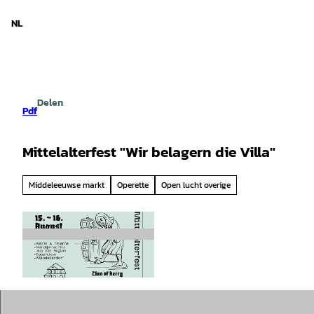
d Nedersaksen
T
o
NL
Zoeken
Menu
c
o
n
t
e
Delen
n
Pdf
t
Mittelalterfest "Wir belagern die Villa"
Middeleeuwse markt
Operette
Open lucht overige
© Tourist Information Hesel |
CC-BY-SA