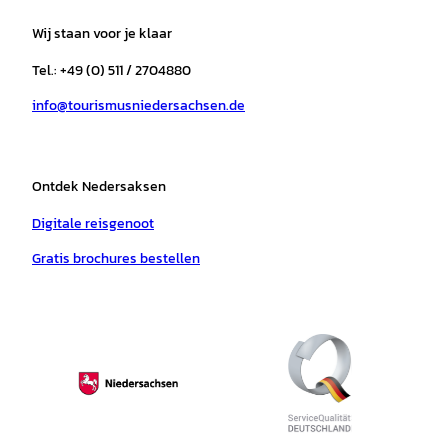
t
e
t
T
t
t
a
b
o
u
s
e
Wij staan voor je klaar
g
o
k
b
a
r
r
o
e
p
e
Tel.: +49 (0) 511 / 2704880
a
k
p
s
info@tourismusniedersachsen.de
m
t
Ontdek Nedersaksen
Digitale reisgenoot
Gratis brochures bestellen