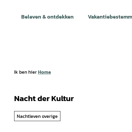
T
o
Beleven & ontdekken
Vakantiebestemm
c
o
n
t
e
n
t
Ik ben hier
Home
Nacht der Kultur
Nachtleven overige