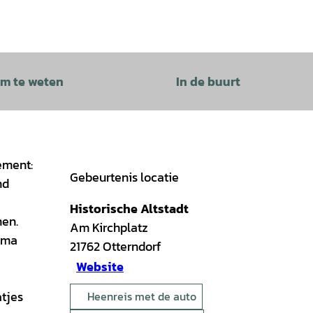
m te weten
In de buurt
ement:
Gebeurtenis locatie
nd
Historische Altstadt
nen.
Am Kirchplatz
amma
21762
Otterndorf
Website
atjes
Heenreis met de auto