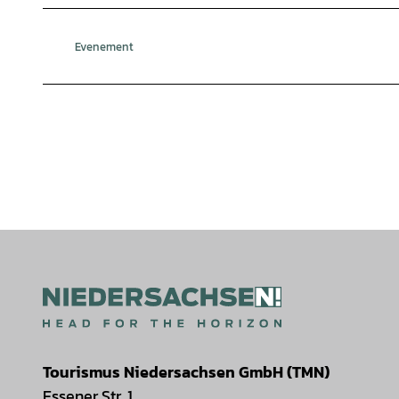
Evenement
Tourismus Niedersachsen GmbH (TMN)
Essener Str. 1