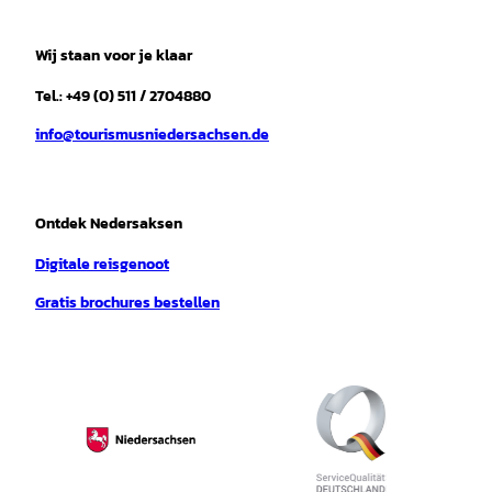
t
e
t
T
t
t
a
b
o
u
s
e
Wij staan voor je klaar
g
o
k
b
a
r
r
o
e
p
e
Tel.: +49 (0) 511 / 2704880
a
k
p
s
info@tourismusniedersachsen.de
m
t
Ontdek Nedersaksen
Digitale reisgenoot
Gratis brochures bestellen