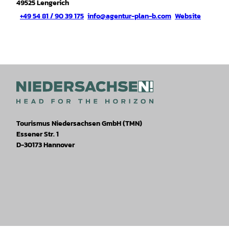
49525
Lengerich
+49 54 81 / 90 39 175
info@agentur-plan-b.com
Website
Tourismus Niedersachsen GmbH (TMN)
Essener Str. 1
D-30173 Hannover
I
F
T
Y
W
P
n
a
i
o
h
i
s
c
k
u
a
n