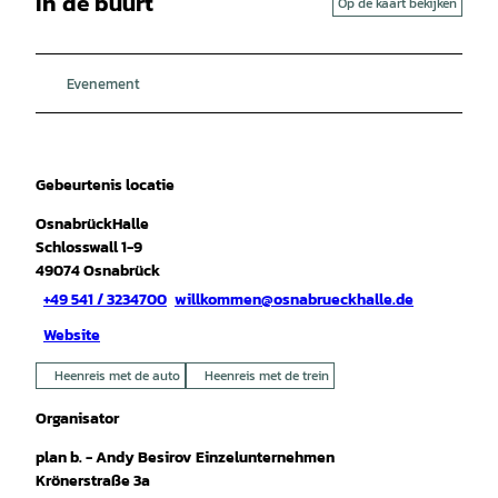
In de buurt
Op de kaart bekijken
Evenement
Gebeurtenis locatie
OsnabrückHalle
Schlosswall 1-9
49074
Osnabrück
+49 541 / 3234700
willkommen@osnabrueckhalle.de
Website
Heenreis met de auto
Heenreis met de trein
Organisator
plan b. - Andy Besirov Einzelunternehmen
Krönerstraße 3a