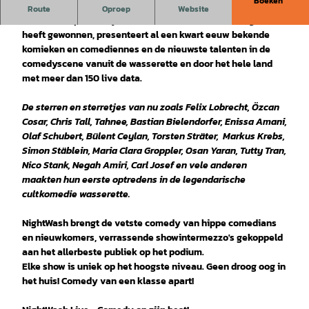
Boeken
Comedy is LIVE het grappigst!
Route
Oproep
Website
Het stand-up comedy format, dat de
German Comedy Award
heeft gewonnen, presenteert al een kwart eeuw bekende
komieken en comediennes en de nieuwste talenten in de
comedyscene vanuit de wasserette en door het hele land
met meer dan 150 live data.
De sterren en sterretjes van nu zoals Felix Lobrecht, Özcan
Cosar, Chris Tall, Tahnee, Bastian Bielendorfer, Enissa Amani,
Olaf Schubert, Bülent Ceylan, Torsten Sträter, Markus Krebs,
Simon Stäblein, Maria Clara Groppler, Osan Yaran, Tutty Tran,
Nico Stank, Negah Amiri, Carl Josef en vele anderen
maakten hun eerste optredens in de legendarische
cultkomedie wasserette.
NightWash brengt de vetste comedy van hippe comedians
en nieuwkomers, verrassende showintermezzo's gekoppeld
aan het allerbeste publiek op het podium.
Elke show is uniek op het hoogste niveau. Geen droog oog in
het huis! Comedy van een klasse apart!