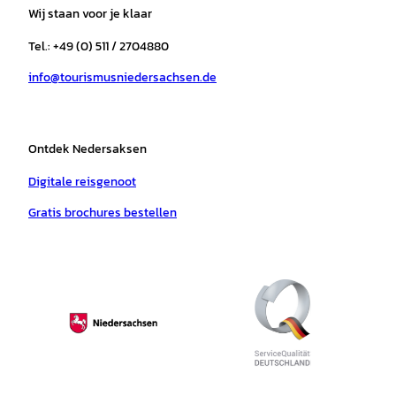
a
b
o
u
s
e
Wij staan voor je klaar
g
o
k
b
a
r
r
o
e
p
e
Tel.: +49 (0) 511 / 2704880
a
k
p
s
info@tourismusniedersachsen.de
m
t
Ontdek Nedersaksen
Digitale reisgenoot
Gratis brochures bestellen